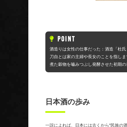
POINT
酒造りは女性の仕事だった：酒造「杜氏
刀自とは家の主婦や長女のことを指しま
煮た穀物を嚙みつぶし発酵させた初期の
日本酒の歩み
一説によれば、日本には古くから“民族の