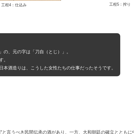
工程5：搾り
工程4：仕込み
」の、元の字は「刀自（とじ）」。
す。
日本酒造りは、こうした女性たちの仕事だったそうです。
酒”と言うべき民間伝承の酒があり、一方、大和朝廷の確立とともに