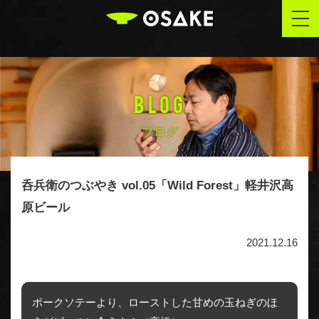
OSAKE
togg
navi
BLOG
ブログ
呑兵衛のつぶやき vol.05「Wild Forest」軽井沢高
原ビール
2021.12.16
ポークソテーより、ローストした甘めの玉ねぎのほ