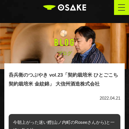
OSAKE
togg
navi
BLOG
ブログ
呑兵衛のつぶやき vol.23「契約栽培米 ひとごこち
契約栽培米 金紋錦」 大信州酒造株式会社
2022.04.21
今朝上がった迷い鰹(山ノ内町のRoseeさんから)と一