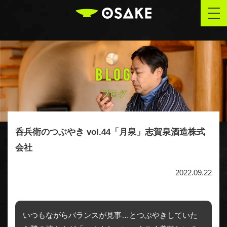
OSAKE
togg
navi
BLOG
ブログ
呑兵衛のつぶやき vol.44「月泉」志賀泉酒造株式
会社
2022.09.22
いつもながらバランスが見事…とつぶやきしていた