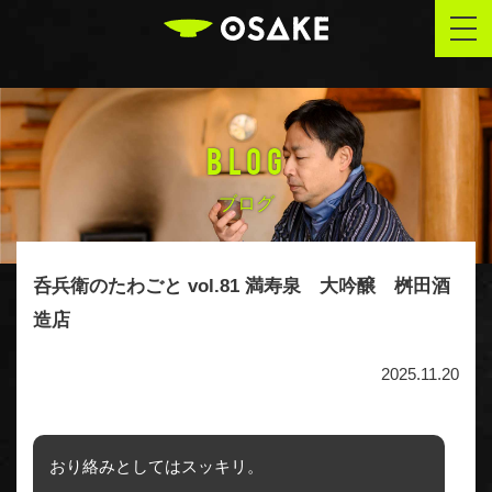
OSAKE
togg
navi
BLOG
ブログ
呑兵衛のたわごと vol.81 満寿泉 大吟醸 桝田酒
造店
2025.11.20
おり絡みとしてはスッキリ。