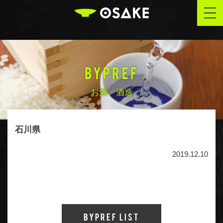
OSAKE
togg
navi
BYPREF
お酒・酒造
石川県
2019.12.10
Bypref List