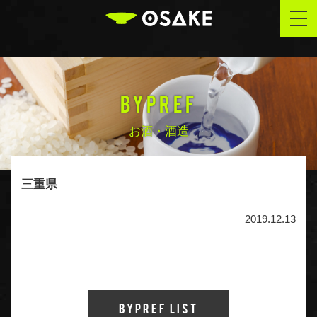
OSAKE
togg
navi
BYPREF
お酒・酒造
三重県
2019.12.13
Bypref List