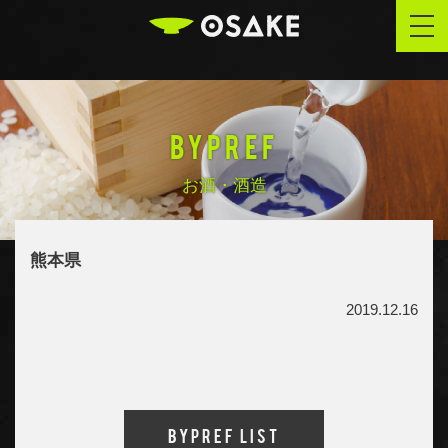
OSAKE
togg
navi
BYPREF
お酒・酒造
熊本県
2019.12.16
Bypref List