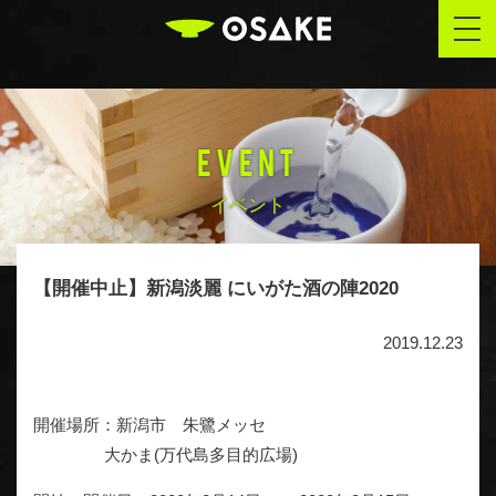
OSAKE
togg
navi
EVENT
イベント
【開催中止】新潟淡麗 にいがた酒の陣2020
2019.12.23
開催場所：新潟市 朱鷺メッセ
大かま(万代島多目的広場)