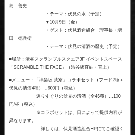
島 善史
・テーマ：伏見の水（予定）
▼10月9日（金）
・ゲスト：伏見酒造組合 理事長・増
田 德兵衞
・テーマ：伏見の清酒の歴史（予定）
■場所：渋谷スクランブルスクエア3F イベントスペース
「SCRAMBLE THE FACE」（渋谷駅直結・直上）
■メニュー：「神楽坂 茶寮」コラボセット（フード2種＋
伏見の清酒4種）…600円（税込）
選りすぐりの伏見の清酒（全46種）…100
円/杯（税込）
※コラボセットは、日によって提供内容が
異なります。
詳しくは、伏見酒造組合HPにてご確認く