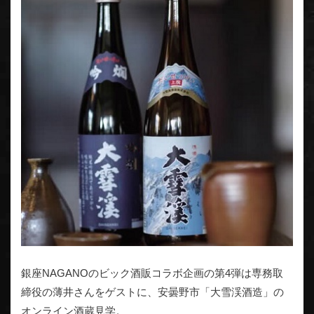
銀座NAGANOのビック酒販コラボ企画の第4弾は専務取
締役の薄井さんをゲストに、安曇野市「大雪渓酒造」の
オンライン酒蔵見学。