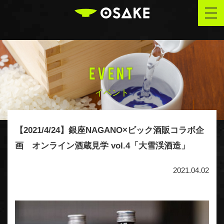
OSAKE
togg
navi
EVENT
イベント
【2021/4/24】銀座NAGANO×ビック酒販コラボ企
画 オンライン酒蔵見学 vol.4「大雪渓酒造」
2021.04.02