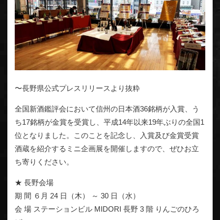
〜長野県公式プレスリリースより抜粋
全国新酒鑑評会において信州の日本酒36銘柄が入賞、う
ち17銘柄が金賞を受賞し、平成14年以来19年ぶりの全国1
位となりました。このことを記念し、入賞及び金賞受賞
酒蔵を紹介するミニ企画展を開催しますので、ぜひお立
ち寄りください。
★ 長野会場
期 間 ６月 24 日（木） ～ 30 日（水）
会 場 ステーションビル MIDORI 長野 3 階 りんごのひろ