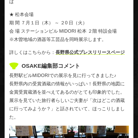
ば
★ 松本会場
期 間 ７月１日（木） ～ ２0 日（火）
会 場 ステーションビル MIDORI 松本 ２階 特設会場
※木曽地域の酒器等工芸品を同時展示します。
詳しくはこちらから：
長野県公式プレスリリースページ
OSAKE編集部コメント
長野駅ビルMIDORIでの展示を見に行ってきました♪
長野県内の受賞酒蔵の情報がいっぱい！長野県の地図に
金賞受賞蔵酒を並べえてあるのがとても印象的でした。
展示を見ていた旅行者らしいご夫妻が「次はどこの酒蔵
に行ってみようか？」と話されていて、ほっこりしまし
た。