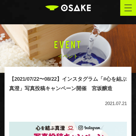
OSAKE
togg
navi
EVENT
イベント
【2021/07/22〜08/22】インスタグラム「#心を結ぶ
真澄」写真投稿キャンペーン開催 宮坂醸造
2021.07.21