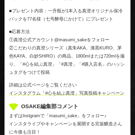
■プレゼント内容：一升瓶が1本入る真澄オリジナル保冷
バックを77名様（七号酵母にかけて）にプレゼント
■応募方法
①真澄公式アカウント@masumi_sakeをフォロー
②こだわりの真澄シリーズ（真朱AKA、漆黒KURO、茅
色KAYA、白妙SHIRO）の商品、1800mlまたは720mlを撮
り、「#心を結ぶ真澄」「#真澄」「#購入店名」のハッシ
ュタグをつけて投稿
詳細は公式ページをご覧ください
インスタグラム「#心を結ぶ真澄」写真投稿キャンペーン
OSAKE編集部コメント
まずはInstgramで「masumi_sake」をフォロー♪
インスタライブやキャンペーンを展開する宮坂醸造さん
に今後も注目！