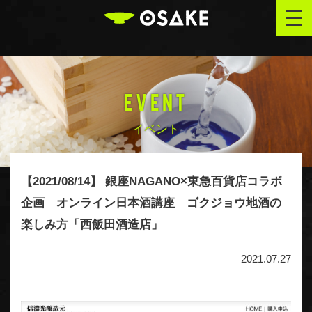
OSAKE
togg
navi
EVENT
イベント
【2021/08/14】 銀座NAGANO×東急百貨店コラボ
企画 オンライン日本酒講座 ゴクジョウ地酒の
楽しみ方「西飯田酒造店」
2021.07.27