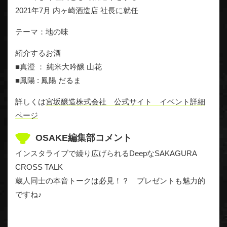
2021年7月 内ヶ崎酒造店 社長に就任
テーマ：地の味
紹介するお酒
■真澄 ： 純米大吟醸 山花
■鳳陽 : 鳳陽 だるま
詳しくは
宮坂醸造株式会社 公式サイト イベント詳細
ページ
OSAKE編集部コメント
インスタライブで繰り広げられるDeepなSAKAGURA
CROSS TALK
蔵人同士の本音トークは必見！？ プレゼントも魅力的
ですね♪