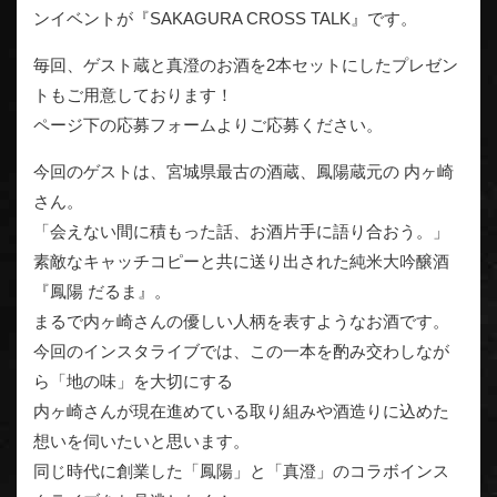
ンイベントが『SAKAGURA CROSS TALK』です。
毎回、ゲスト蔵と真澄のお酒を2本セットにしたプレゼン
トもご用意しております！
ページ下の応募フォームよりご応募ください。
今回のゲストは、宮城県最古の酒蔵、鳳陽蔵元の 内ヶ崎
さん。
「会えない間に積もった話、お酒片手に語り合おう。」
素敵なキャッチコピーと共に送り出された純米大吟醸酒
『鳳陽 だるま』。
まるで内ヶ崎さんの優しい人柄を表すようなお酒です。
今回のインスタライブでは、この一本を酌み交わしなが
ら「地の味」を大切にする
内ヶ崎さんが現在進めている取り組みや酒造りに込めた
想いを伺いたいと思います。
同じ時代に創業した「鳳陽」と「真澄」のコラボインス