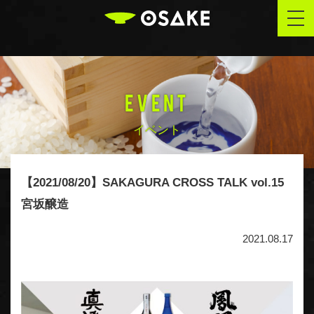
OSAKE
togg
navi
EVENT
イベント
【2021/08/20】SAKAGURA CROSS TALK vol.15
宮坂醸造
2021.08.17