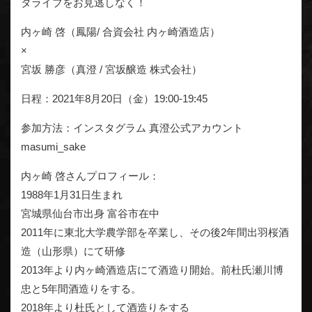
タライブをお見逃しなく！
内ヶ崎 啓（鳳陽/ 合資会社 内ヶ崎酒造店）
×
宮坂 勝彦（真澄 / 宮坂醸造 株式会社）
日程：2021年8月20日（金）19:00-19:45
参加方法：インスタグラム 真澄公式アカウント
masumi_sake
内ヶ崎 啓さんプロフィール：
1988年1月31日生まれ
宮城県仙台市出身 富谷市在中
2011年に東北大学農学部を卒業し、その後2年間出羽桜酒
造（山形県）にて研修
2013年より内ヶ崎酒造店にて酒造り開始。前杜氏瀬川博
忠と5年間酒造りをする。
2018年より杜氏として酒造りをする