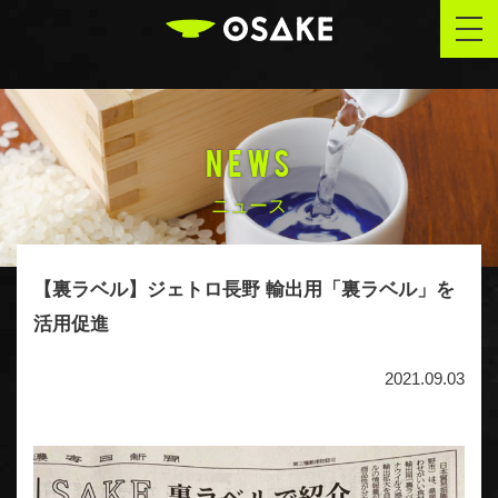
OSAKE
togg
navi
NEWS
ニュース
【裏ラベル】ジェトロ長野 輸出用「裏ラベル」を
活用促進
2021.09.03