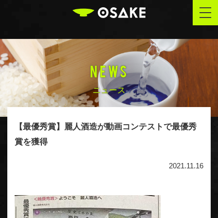
OSAKE
togg
navi
NEWS
ニュース
【最優秀賞】麗人酒造が動画コンテストで最優秀
賞を獲得
2021.11.16