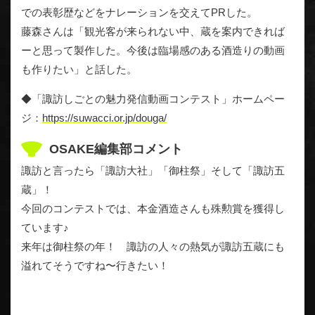
での表彰歴などをナレーションを交えてPRした。
藤森さんは「観光客が来られない中、蔵を案内できれば
ーと思って製作した。今後は臨場感のある酒造りの動画
も作りたい」と話した。
◆「諏訪しごとの魅力発信動画コンテスト」ホームペー
ジ：
https://suwacci.or.jp/douga/
OSAKE編集部コメント
諏訪と言ったら「諏訪大社」「御柱祭」そして「諏訪五
蔵」！
今回のコンテストでは、本金酒造さんも殊勲賞を獲得し
ています♪
来年は御柱祭の年！ 諏訪の人々の熱気が諏訪五蔵にも
溢れてそうですね〜行きたい！