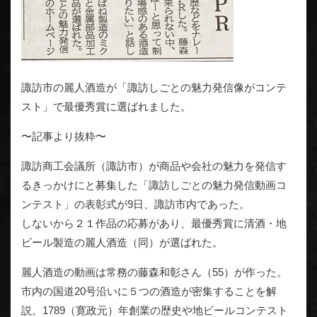
諏訪市の麗人酒造が「諏訪しごとの魅力発信像がコンテ
スト」で最優秀賞に選ばれました。
〜記事より抜粋〜
諏訪商工会議所（諏訪市）が商品や会社の魅力を発信す
るきっかけにと募集した「諏訪しごとの魅力発信動画コ
ンテスト」の表彰式が9日、諏訪市内であった。
しないから２１作品の応募があり、最優秀賞に清酒・地
ビール製造の麗人酒造（同）が選ばれた。
麗人酒造の動画は常務の藤森和彰さん（55）が作った。
市内の国道20号沿いに５つの酒造が密集することを解
説。1789（寛政元）年創業の歴史や地ビールコンテスト