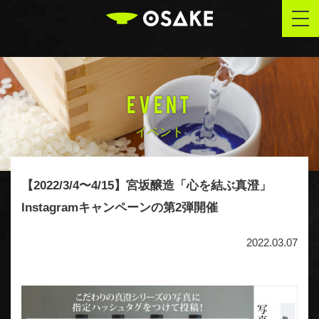
OSAKE
togg
navi
EVENT
イベント
【2022/3/4〜4/15】宮坂醸造「心を結ぶ真澄」
Instagramキャンペーンの第2弾開催
2022.03.07