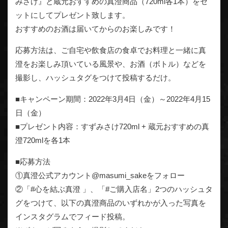
みさけ』と蔵元おすすめの真澄商品（720ml各1本）をセ
ットにしてプレゼント致します。
おすすめのお酒は届いてからのお楽しみです！
応募方法は、ご自宅や飲食店の食卓でお料理と一緒に真
澄をお楽しみ頂いている風景や、お酒（ボトル）などを
撮影し、ハッシュタグをつけて投稿するだけ。
■キャンペーン期間：2022年3月4日（金）～2022年4月15
日（金）
■プレゼント内容：すずみさけ720ml + 蔵元おすすめの真
澄720mlを各1本
■応募方法
①真澄公式アカウント@masumi_sakeをフォロー
②「#心を結ぶ真澄 」、「#ご購入店名」2つのハッシュタ
グをつけて、以下の真澄商品のいずれかが入った写真を
インスタグラムでフィード投稿。