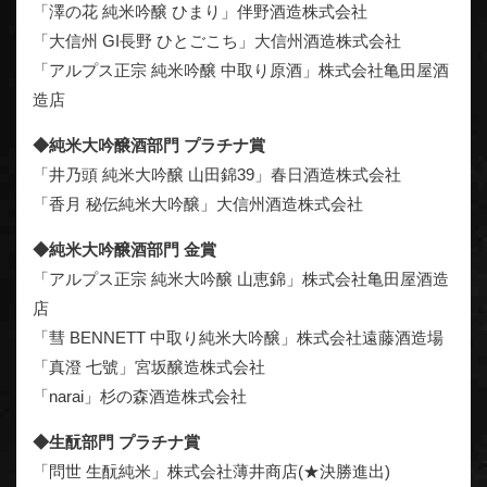
「澤の花 純米吟醸 ひまり」伴野酒造株式会社
「大信州 GI長野 ひとごこち」大信州酒造株式会社
「アルプス正宗 純米吟醸 中取り原酒」株式会社亀田屋酒
造店
◆純米大吟醸酒部門 プラチナ賞
「井乃頭 純米大吟醸 山田錦39」春日酒造株式会社
「香月 秘伝純米大吟醸」大信州酒造株式会社
◆純米大吟醸酒部門 金賞
「アルプス正宗 純米大吟醸 山恵錦」株式会社亀田屋酒造
店
「彗 BENNETT 中取り純米大吟醸」株式会社遠藤酒造場
「真澄 七號」宮坂醸造株式会社
「narai」杉の森酒造株式会社
◆生酛部門 プラチナ賞
「問世 生酛純米」株式会社薄井商店(★決勝進出)