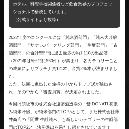
ホテル、料理学校関係者など飲食業界のプロフェッ
ショナルで構成しています。
（公式サイトより抜粋）
2022年度のコンクールには「純米酒部門」「純米大吟醸
酒部門」「サケ スパークリング部門」「生酛部門」「古
酒部門」の合計5部門に過去最多の約1,110の出品酒
（2021年は5部門に960件）が集まり、各カテゴリーごと
の成績によりプラチナ賞121本、金賞245本が決まりまし
た。
また、決勝に進出した銘柄の中からトップ16が選出さ
れ、その中から「審査員賞」が決定されました。
今回は須坂市の株式会社遠藤酒造場の「彗 DONATI 初汲
み純米吟醸」が純米部門のTOP5として、また株式会社薄
井商店の「問世 生酛純米」も新しいカテゴリーの生酛部
門のTOP2とし決勝進出を果たし紹介されています！