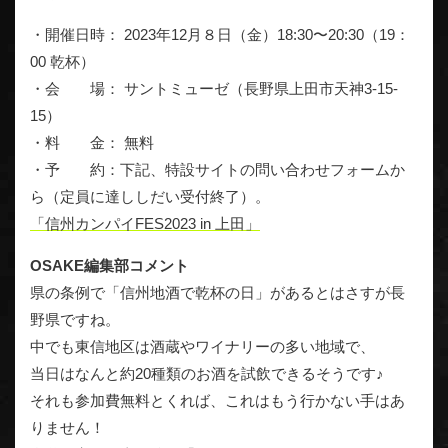
・開催日時： 2023年12月８日（金）18:30〜20:30（19：
00 乾杯）
・会 場： サントミューゼ（長野県上田市天神3-15-
15）
・料 金： 無料
・予 約：下記、特設サイトの問い合わせフォームか
ら（定員に達ししだい受付終了）。
「信州カンパイFES2023 in 上田」
OSAKE編集部コメント
県の条例で「信州地酒で乾杯の日」があるとはさすが長
野県ですね。
中でも東信地区は酒蔵やワイナリーの多い地域で、
当日はなんと約20種類のお酒を試飲できるそうです♪
それも参加費無料とくれば、これはもう行かない手はあ
りません！