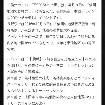
「信州カンパイFES2023 in 上田」は、毎月８日の「信州
地酒で乾杯の日」にちなんだ、長野県産日本酒・ワイン
などの地酒を楽しむイベントです。
長野県では2016年12月８日に「信州の地酒普及促進・乾
杯条例」が制定され、地酒の消費拡大を促進。
イベントもその一環で、毎年制定日に合わせて順番に県
内各地で開かれているもので、今年は東信地区での開催
です。
イベントは「【 挑戦】～熱き信念を打ち立て未来への扉
を開けた、その先に～」をテーマに、トークセッション
と試飲会の２部構成。
第１部は、若林醸造の杜氏・若林真実さんとヴィラディ
ストワイナリー代表で栽培醸造責任者の小西超さんの２
人のゲストによるトークセッション。
第２部は、上田市６蔵の清酒飲み比べと東信地区のワイ
ナリーのワイン飲み比べ。