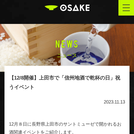
OSAKE
togg
navi
NEWS
ニュース
【12/8開催】上田市で「信州地酒で乾杯の日」祝
うイベント
2023.11.13
12月８日に長野県上田市のサントミューゼで開かれるお
酒関連イベントをご紹介します。