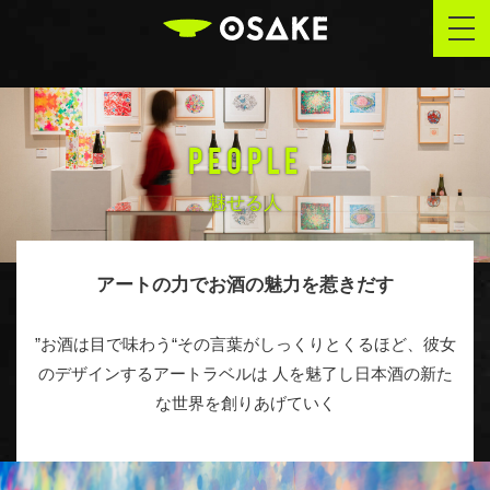
OSAKE
togg
navi
PEOPLE
魅せる人
アートの力でお酒の魅力を惹きだす
”お酒は目で味わう“その言葉がしっくりとくるほど、彼女
のデザインするアートラベルは 人を魅了し日本酒の新た
な世界を創りあげていく